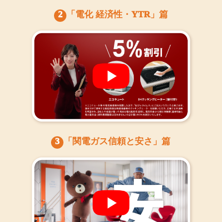
2
「電化 経済性・YTR」篇
3
「関電ガス信頼と安さ」篇