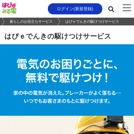
t
ログイン(新規登録)
検索
o
g
暮らしのお役立ちサービス
はぴｅでんきの駆けつけサービス
g
l
はぴｅでんきの駆けつけサービス
e
n
a
v
i
g
a
t
i
o
n