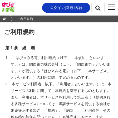
t
ログイン(新規登録)
検索
o
g
ご利用規約
g
l
ご利用規約
e
n
a
第１条 総 則
v
i
「はぴｅみる電」利用規約（以下、「本規約」といいま
g
す。）は、関西電力株式会社（以下、「関西電力」といいま
a
す。）が提供する「はぴｅみる電」（以下、「本サービス」
t
といいます。）の利用に関して定めるものです。
i
o
本サービス利用者（以下、「利用者」といいます。）は、本
n
サービスの利用に関して、本規約を遵守するものとします。
また、利用者は、本サービスを利用して第三者より提供され
る各種サービスについては、当該サービスを提供する会社が
別途提示する規約（「規約」、「約款」、「利用条件」その
他名称の如何を問いません。）も遵守するものとします。