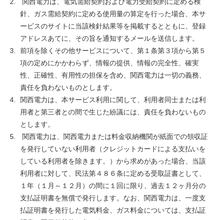
関西電力は、電気需給契約および電力受給契約に定める検
針、ガス需給契約に定める使用量の算定を行った場合、本サ
ービスのサイトに当該検針結果等を掲載するとともに、登録
アドレスあてに、その旨を通知するメールを送信します。
前項を除くその他サービスについて、第１条第３項から第５
項の定めにかかわらず、情報の提供、情報の完全性、確実
性、正確性、有用性の担保を含め、関西電力は一切の義務、
責任を負わないものとします。
関西電力は、本サービス利用に関して、利用者同士または利
用者と第三者との間で生じた紛議には、責任を負わないもの
とします。
関西電力は、関西電力または料金収納機関が紙面での領収証
を発行していない利用者（クレジットカードによる支払いを
している利用者を除きます。）から求めがあった場合、当該
利用者に対して、民法第４８６条に定める受取証書として、
１年（１月～１２月）の間に１回に限り、過去１２ヶ月分の
支払証明書を無償で発行します。なお、関西電力は、一度支
払証明書を発行した電気料金、ガス料金については、支払証