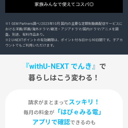
家族みんなで使えてコスパ◎
※1 GEM Partners調べ/2023年10⽉ 国内の主要な定額制動画配信サービスに
おける洋画/邦画/海外ドラマ/韓流・アジアドラマ/国内ドラマ/アニメを調
査。別途、有料作品あり。
※2 U-NEXTポイントの有効期限は、ポイント付与日から90日間です。子アカ
ウントでもご利用いただけます。
『withU-NEXT でんき』
で
暮らしはこう変わる！
スッキリ！
請求がまとまって
「はぴｅみる電」
毎月の料金が
アプリで確認
できるのも