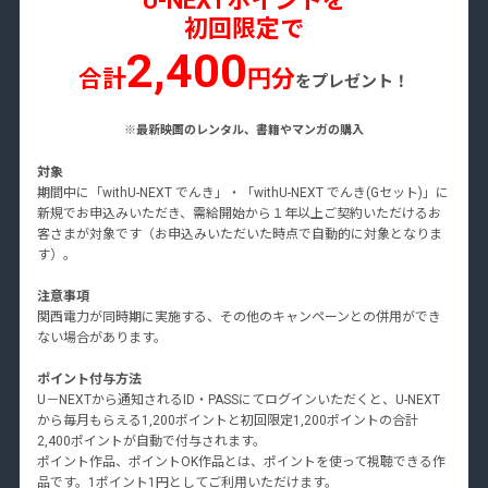
U-NEXTポイントを
初回限定で
2,400
合計
円分
をプレゼント！
※最新映画のレンタル、書籍やマンガの購入
対象
期間中に「withU-NEXT でんき」・「withU-NEXT でんき(Gセット)」に
新規でお申込みいただき、需給開始から１年以上ご契約いただけるお
客さまが対象です（お申込みいただいた時点で自動的に対象となりま
す）。
注意事項
関西電力が同時期に実施する、その他のキャンペーンとの併用ができ
ない場合があります。
ポイント付与方法
U－NEXTから通知されるID・PASSにてログインいただくと、U-NEXT
から毎月もらえる1,200ポイントと初回限定1,200ポイントの合計
2,400ポイントが自動で付与されます。
ポイント作品、ポイントOK作品とは、ポイントを使って視聴できる作
品です。1ポイント1円としてご利用いただけます。