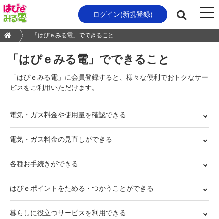
t
ログイン(新規登録)
検索
o
g
「はぴｅみる電」でできること
g
l
「はぴｅみる電」でできること
e
n
「はぴｅみる電」に会員登録すると、様々な便利でおトクなサー
a
ビスをご利用いただけます。
v
i
g
電気・ガス料金や
使用量を確認できる
a
t
電気・ガス料金の
見直しができる
i
o
各種お手続きが
できる
n
はぴｅポイントをためる・
つかうことができる
暮らしに役立つ
サービスを利用できる