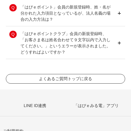
が不明である場合、
お問い合わせフォーム
よりご
・一部保険料
お客さまのご希望なしにクレジットカードは発行
連絡ください。
各団体のプロジェクトから、お客さまの意向に沿
「はぴｅポイント」会員の新規登録時、姓・名が
・海外キャッシュサービスご利用分
いたしません。
ったプロジェクトを選定いただき、「はぴｅポイ
分かれた入力項目となっているが、法人名義の場
また、「はぴeVISAカード」にご入会いただいて
お引っ越しやご契約の変更などにより、既に「は
ント」を使って、応援いただけるプログラムで
合の入力方法は？
いるお客さまは、「はぴｅみる電」に未登録で
ぴｅみる電」でご利用いただいていた「はぴｅポ
す。
も、「はぴｅポイントクラブ」に入会いただけま
イントクラブ」の会員情報等を ひもづけする場
「はぴｅポイントクラブ」の新規登録時におい
「はぴｅポイントクラブ」会員の新規登録時、
す。
合は、当社にて処理が必要となりますため、
詳しくは
コチラ
をご確認ください。
お問
て、「姓」・「名」、「生年月日」「性別」をご
「お客さま名は姓名合わせて９文字以内で入力し
い合わせフォーム
よりご連絡ください。
入力いただく項目がございますが、法人のお客さ
てください。」というエラーが表示されました。
まにおきましては、以下の点にご留意いただき、
どうすればよいですか？
ご入力をお願いいたします。
・「姓」・「名」の入力項目には、会社の代表者
「はぴｅポイントクラブ」会員登録時に入力する
さまや会社名を「姓」と「名」に分けてご入力く
お名前（「姓」・「名」）は、合計で最大9文字
ださい。
までしか入力できません。
よくあるご質問トップに戻る
・「生年月日」の入力項目には、任意の年月日を
「姓」と「名」の合計が10文字を超える場合
ご入力ください。なお、ご入力いただきました年
は、先頭から9文字までを入力してください。
月日は、契約者さまのご本人確認の際に必要とな
また、「姓」または「名」のいずれかを未入力に
りますので、管理（記録）いただきますようお願
した場合もエラーとなりますのでご注意くださ
LINE ID連携
「はぴｅみる電」アプリ
いいたします。
い。
・「性別」の入力項目には、会社の代表者さまの
性別をご入力ください。
【例】 お名前：関西ＥＬＥＣＴＲＩＣ太郎の場
合
ご利用規約