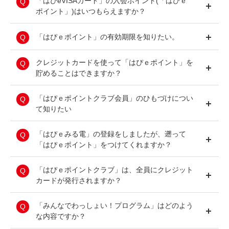
を統合できない場合等、「はぴｅポイント」の合
関電ガスをご契約いただいているお客さまは、
「はぴeVISAカード」の入会ポイント(「はぴｅ
む） 、低圧総合利用契約、はぴｅプラス、動力
詳細は、「はぴｅポイントクラブ」会員規約・会
算ができない場合がございます。あらかじめご理
「はぴｅポイント」を貯めていただけます。
ポイント」)はいつもらえますか？
おとくプラス、なっトクでんき、なっトクでんき
員規定をご確認ください。
解賜りますようお願いいたします。
Biz、withU-NEXT でんき、withU-NEXT でんき
（Gセット）、withポイント でんき、ふるさとＥ
「はぴｅポイントクラブ」会員規約・会員規定
※「はぴｅみる電」より「はぴｅポイントクラ
「はぴeVISAカード」がお届けされるまでには、
「はぴｅポイント」の有効期限を知りたい。
ＣＯプラン
は、
ブ」へ入会いただく必要があります。
「はぴｅポイント」を進呈させていただきます。
コチラ
※「はぴeVISAカード」はお申し込みいただいて
ポイントを獲得した月から起算して3年間有効で
クレジットカードを使って「はぴｅポイント」を
＜ガスの契約メニュー＞
から、およそ1ヶ月程度でお届けいたします。
す。
貯めることはできますか？
なっトクプラン、なっトクプラン（eo割）、な
有効期限を過ぎたポイントは、毎月月末に順次失
っトクプラン for au、なっトクプラン for レジ
効します。
「はぴeVISAカード」でクレジット決済していた
「はぴｅポイントクラブ会員」のひもづけについ
ル、なっトクプランM、なっトクプランL、なっ
だきますと、決済金額1,000円につき、5ポイン
て知りたい
トクプランO、なっトクプランO（eo割）、なっ
トがたまります。
トクプランO for au
主に、「はぴｅVISAカード」をお持ちのお客さ
「はぴｅみる電」の登録をしましたが、遡って
※下記のご利用はポイント獲得対象外となります
まが、「はぴｅみる電」で「はぴｅポイント」サ
「はぴｅポイント」をつけてくれますか？
ので、ご注意ください。
ービスを利用するために、お使いいただく機能で
・スマートICOCAご利用代金
す。ひもづけいただくことで、「はぴｅVISAカ
ポイントの加算は「はぴｅみる電」および「はぴ
「はぴｅポイントクラブ」は、全員にクレジット
・Edy等電子マネーのチャージ
ード」発行時に、既にご登録いただいている「は
ｅポイントクラブ」が、ご登録完了してからとな
カードが発行されますか？
・キャッシング利用
ぴｅポイントクラブ」の会員情報や残ポイント等
りますため、申し訳ございませんが、ご入会以前
・カードローンの返済代金およびお利息
を「はぴｅみる電」に移行いたします。
に遡ってポイントを進呈することはいたしかねま
・分割払い・リボ払い等の手数料
「はぴｅポイントクラブ」は、「はぴｅみる電」
「みんなでわっしょい！プログラム」はどのよう
す。
・はぴePiTaPaご利用代金
にご登録いただいているお客さまは入会いただけ
な内容ですか？
ひもづけに必要な「はぴｅポイント会員番号」等
・はぴeVISAカード年会費
ます。