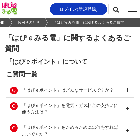
t
ログイン(新規登録)
検索
o
g
お困りのとき
「はぴｅみる電」に関するよくあるご質問
g
l
「はぴｅみる電」に関するよくあるご
e
質問
n
a
v
「はぴｅポイント」について
i
ご質問一覧
g
a
t
「はぴｅポイント」はどんなサービスですか？
i
o
「はぴｅみる電」をご利用いただくことで、電
「はぴｅポイント」を電気・ガス料金の支払いに
n
気・ガスのご使用に応じたポイントや各種コンテ
使う方法は？
ンツのご利用で「はぴｅポイント」を簡単に、お
トクにためていただくことができます。
「はぴｅみる電」にログインし、「はぴｅポイン
「はぴｅポイント」をためるためには何をすれば
また、電気料金・ガス料金へのお支払いや400種
ト」サイトトップページの「ポイントをつかう」
よいですか？
類以上のアイテム・他社ポイントへの交換、地域