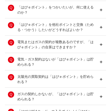
から「電気料金・ガス料金支払い」を選択し、電
を盛り上げ社会に貢献することを目的とした活動
気料金・ガス料金のお支払いに利用する「ご契約
電気・ガスのご利用や関電グループ会社のサービ
「はぴｅポイント」をつかいたいが、何に使える
への応援等に幅広くお使いいただくことができま
メニューを選択」のうえ、「利用するポイント
スをご利用いただく等により、ポイントをためて
のか？
す。
数」を入力してください。
いただけます。
はぴｅポイント100Ｐ＝100円、100P単位で電気
詳しくは
コチラ
をご覧ください。
詳しくは
電気・ガス料金の支払いへのご利用や、ポイント
「はぴｅポイント」を他社ポイントと交換（ため
コチラ
をご覧ください。
料金・ガス料金のお支払いにお使いいただけま
数に応じて、500種類以上の様々なアイテムに交
る・つかう）したいがどうすればよいか？
す。
なお、「はぴｅポイント」のご利用にあたって
換していただけます。
は、「はぴｅポイントクラブ」への加入が必要と
加えて、オプテージ、関電SOSホームセキュリ
ご利用には「はぴｅポイント」の会員登録（登
暮らしの中でたまった他社サービスのポイント
電気またはガスの契約が複数あるのですが、「は
なります。
ティ初期費用への充当や、その他、cocochiポイ
録・年会費無料）が必要です。
を、「はぴｅポイント」に移行できます。
ぴｅポイント」の合算はできますか？
「はぴｅポイントクラブ」には、以下の契約メニ
ントなどの各種ポイントへの交換も可能です。
また、提携会社のポイントに交換して、ご利用い
ューのお客さまが加入いただけます。
詳しくは
コチラ
をご覧ください。
詳しい利用方法は、
ただくことも可能です。
コチラ
をご覧ください。
電気またはガスの契約ごとに「はぴｅみる電」・
電気・ガス契約はないが「はぴｅポイント」は貯
※はぴｅＶＩＳＡカードご契約の方は、当社と電
「はぴｅポイントクラブ」への登録が必要になり
められる？
気やガスのご契約がなくても加入いただけます。
詳しくは
コチラ
をご覧ください。
ます。
ポイントの合算につきましては、
お問い合わせフ
＜電気の契約メニュー＞
世帯情報等のお客さま情報や現在ご使用中の家電
太陽光の買取契約は「はぴｅポイント」を貯めら
ォーム
よりご連絡ください。
従量電灯A、従量電灯B 、時間帯別電灯、季時別
機器に関する情報などをご登録いただくことで、
れる？
電灯PS、はぴｅタイム（プラン）、はぴｅタイ
「はぴｅポイント」を進呈させていただいており
※お問い合わせの際に、対象となる「はぴｅ会員
ムＲ、はぴｅセット、はぴｅセットソラレジ、は
ます。
電力受給契約における「はぴｅポイント」の進呈
ガスの契約しかないが、「はぴｅポイント」は貯
番号（数字10桁）」をご指定ください。
ぴｅセットソラレジtype2、はぴｅセット ストレ
※「ご契約がない方はこちら」より「はぴｅみる
は行っておりません。
められる？
※「はぴｅポイントクラブ」の本会員名義が一致
ジ、ｅスマート10、ｅおとくプラン、深夜電力
電」を新規登録いただいたお客さまは、貯まった
していない場合や、「はぴｅみる電」アカウント
B、第2深夜電力、低圧電力（蓄熱調整契約含
ポイントのご利用用途に制限があります。