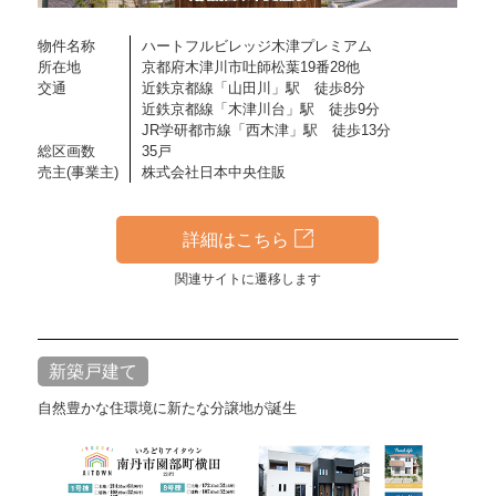
物件名称
ハートフルビレッジ木津プレミアム
所在地
京都府木津川市吐師松葉19番28他
交通
近鉄京都線「山田川」駅 徒歩8分
近鉄京都線「木津川台」駅 徒歩9分
JR学研都市線「西木津」駅 徒歩13分
総区画数
35戸
売主(事業主)
株式会社日本中央住販
詳細はこちら
関連サイトに遷移します
新築戸建て
自然豊かな住環境に新たな分譲地が誕生