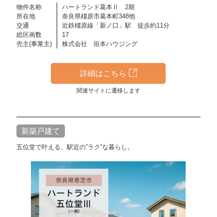
物件名称
ハートランド葛本Ⅱ 2期
所在地
奈良県橿原市葛本町348他
交通
近鉄橿原線「新ノ口」駅 徒歩約11分
総区画数
17
売主(事業主)
株式会社 垣本ハウジング
詳細はこちら
関連サイトに遷移します
新築戸建て
五位堂で叶える、駅近の”ラク”な暮らし。