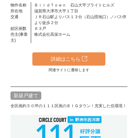
物件名称
ＢｉｒｄＴｏｗｎ 石山大平ブライトヒルズ
所在地
滋賀県大津市大平１丁目
交通
ＪＲ石山駅よりバス１３分（石山団地口）／バス停
より徒歩２分
総区画数
６３戸
売主(事業
株式会社高栄ホーム
主)
詳細はこちら
関連サイトに遷移します
新築戸建て
全区画約５０坪の１１１区画のＢＩＧタウン！充実した住環境！