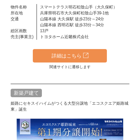
物件名称
スマートテラス明石松陰山手（大久保町）
所在地
兵庫県明石市大久保町松陰山手39-1他
交通
山陽本線 大久保駅 徒歩23分～24分
山陽本線 西明石駅 徒歩33分～34分
総区画数
13戸
売主(事業主)
トヨタホーム近畿株式会社
詳細はこちら
関連サイトに遷移します
新築戸建て
姫路にセキスイハイムがつくる大型分譲地「エコスクエア姫路城
東」誕生