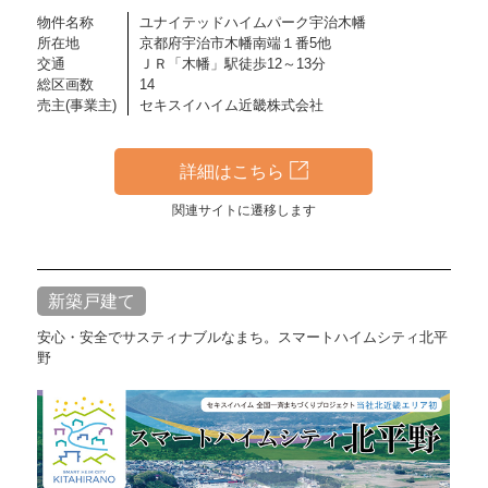
物件名称
ユナイテッドハイムパーク宇治木幡
所在地
京都府宇治市木幡南端１番5他
交通
ＪＲ「木幡」駅徒歩12～13分
総区画数
14
売主(事業主)
セキスイハイム近畿株式会社
詳細はこちら
関連サイトに遷移します
新築戸建て
安心・安全でサスティナブルなまち。スマートハイムシティ北平
野