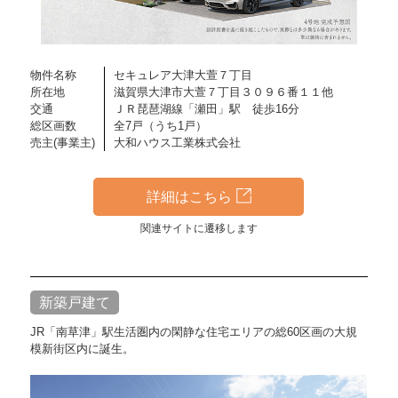
物件名称
セキュレア大津大萱７丁目
所在地
滋賀県大津市大萱７丁目３０９６番１１他
交通
ＪＲ琵琶湖線「瀬田」駅 徒歩16分
総区画数
全7戸（うち1戸）
売主(事業主)
大和ハウス工業株式会社
詳細はこちら
関連サイトに遷移します
新築戸建て
JR「南草津」駅生活圏内の閑静な住宅エリアの総60区画の大規
模新街区内に誕生。