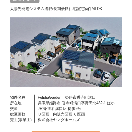
太陽光発電システム搭載/長期優良住宅認定物件/4LDK
物件名称
FelidiaGarden 姫路市香寺町溝口
所在地
兵庫県姫路市 香寺町溝口字野田北482-1 ほか
交通
JR播但線 溝口駅 徒歩2分
総区画数
８区画 内販売区画 ６区画
売主(事業主)
株式会社ヤマダホームズ