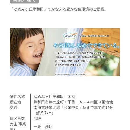
「ゆめみヶ丘岸和田」でかなえる豊かな住環境のご提案。
物件名称
ゆめみヶ丘岸和田 ３期
所在地
岸和田市岸の丘町１丁目 Ａ－４街区９画地他
交通
南海電鉄泉北線「和泉中央」駅まで車で約14分
（約5.7km）
総区画数
43戸
売主(事業
一条工務店
主)