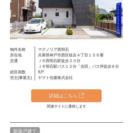
物件名称
マグノリア西明石
所在地
兵庫県神戸市西区枝吉４丁目１５６番
交通
ＪＲ西明石駅徒歩２０分
ＪＲ明石駅バス１２分「吉田」バス停徒歩６分
総区画数
8戸
売主(事業主)
ヤマト住建株式会社
詳細はこちら
関連サイトに遷移します
新築戸建て