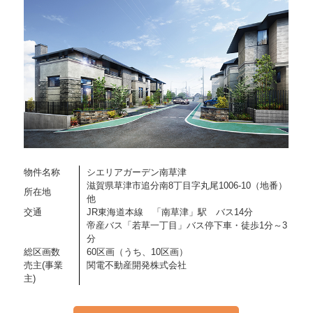
物件名称
シエリアガーデン南草津
滋賀県草津市追分南8丁目字丸尾1006-10（地番）
所在地
他
交通
JR東海道本線 「南草津」駅 バス14分
帝産バス「若草一丁目」バス停下車・徒歩1分～3
分
総区画数
60区画（うち、10区画）
売主(事業
関電不動産開発株式会社
主)