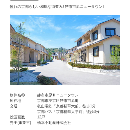
憧れの京都らしい和風な街並み｢静市市原ニュータウン｣
物件名称
静市市原Ⅱニュータウン
所在地
京都市左京区静市市原町
交通
叡山電鉄「京都精華大前」徒歩1分
京都バス「京都精華大学前」徒歩3分
総区画数
12戸
売主(事業主)
橋本不動産株式会社