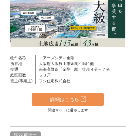
物件名称
エアーズシティ金剛
所在地
大阪府大阪狭山市金剛2-3番1他
交通
南海高野線「金剛」駅 徒歩４分～７分
総区画数
５３戸
売主(事業主)
フジ住宅株式会社
詳細はこちら
関連サイトに遷移します
新築戸建て