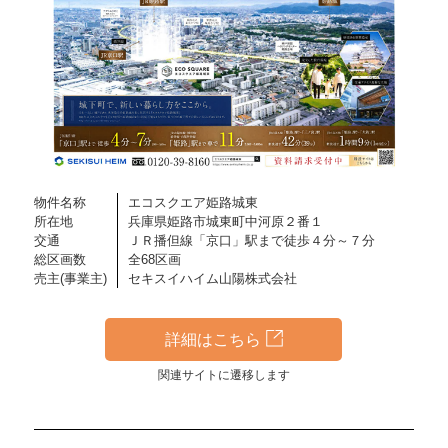
物件名称
エコスクエア姫路城東
所在地
兵庫県姫路市城東町中河原２番１
交通
ＪＲ播但線「京口」駅まで徒歩４分～７分
総区画数
全68区画
売主(事業主)
セキスイハイム山陽株式会社
詳細はこちら
関連サイトに遷移します