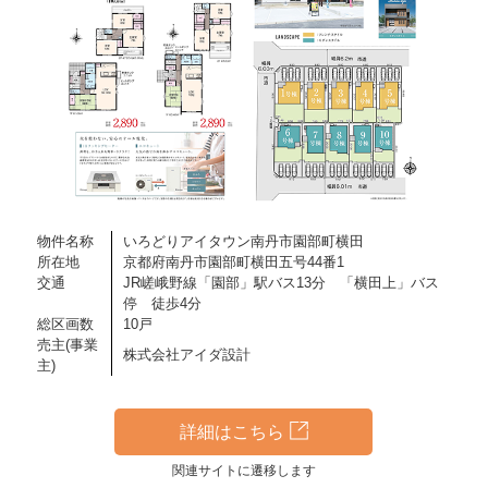
物件名称
いろどりアイタウン南丹市園部町横田
所在地
京都府南丹市園部町横田五号44番1
交通
JR嵯峨野線「園部」駅バス13分 「横田上」バス
停 徒歩4分
総区画数
10戸
売主(事業
株式会社アイダ設計
主)
詳細はこちら
関連サイトに遷移します