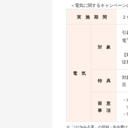
＜電気に関するキャンペーン
実 施 期 間
２
引
電
対 象
【
従
電 気
対
特 典
呈
・
留 意
事 項
・
※「はぴeみる電」の登録・年会費