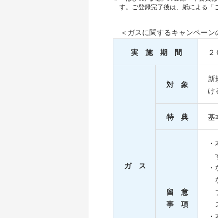
す。ご登録完了後は、紙による「
＜ガスに関するキャンペーン
実 施 期 間
２
新
対 象
け
特 典
基
・
ガ ス
・
留 意
事 項
・