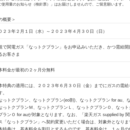
ご使用量のお知らせ（検針票）」はお届けしませんので、ご留意願います。
の概要＞
０２３年２月１日（水）～２０２３年４月３０日（日）
規で関電ガス「なっトクプラン」をお申込みいただき、かつ需給開
るお客さま
本料金が最初の２ヶ月分無料
本特典の適用には、２０２３年６月３０日（金）までにガスの需給
す。
なっトクプラン、なっトクプラン(eo割)、なっトクプラン for au、な
なっトクプランＭ、なっトクプランＬ、なっトクプランＯ、なっトク
プランＯ for auが対象となります。なお、「楽天ガス supplied b
ス「なっトクプラン」へ契約変更いただく場合は、対象外となりま
本特典は、基本料金を割引とするものです。基本料金は、１ヶ月の