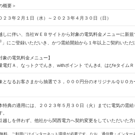
の概要＞
０２３年２月１日（水）～２０２３年４月３０日（日）
越しに伴い、当社ＷＥＢサイトから対象の電気料金メニューに新規
※
」にご登録いただいき、かつ需給開始から１年以上ご契約いただ
対象の電気料金メニュー】
量電灯Ａ、なっトクでんき、withポイント でんきd、はぴeタイムＲ
象となるお客さまから抽選で３，０００円分のオリジナルＱＵＯカ
本特典の適用には、２０２３年５月３０日（火）までに電気の需給
す。
引越しを伴わず、他社から関西電力へ契約変更をしていただいた方
は無料。ご利用にはインターネット環境が必要です。なお、通信費・インター