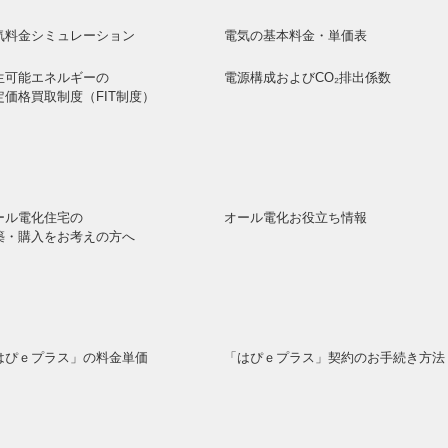
気料金シミュレーション
電気の基本料金・単価表
生可能エネルギーの
電源構成およびCO₂排出係数
定価格買取制度（FIT制度）
ール電化住宅の
オール電化お役立ち情報
築・購入をお考えの方へ
はぴｅプラス」の料金単価
「はぴｅプラス」契約のお手続き方法