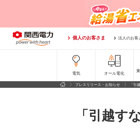
個人のお客さま
法人のお客
電気
オール電化
プレスリリース・お知らせ
「引
「引越すな