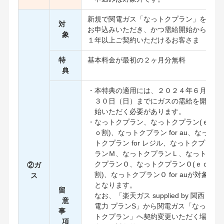
新規で関電ガス「なっトクプラン」を
対
お申込みいただき、かつ需給開始から
象
１年以上ご契約いただけるお客さま
特
基本料金が最初の２ヶ月分無料
典
・本特典の適用には、２０２４年６月
３０日（日）までにガスの需給を開
始いただく必要があります。
・なっトクプラン、なっトクプラン(ｅ
ｏ割)、なっトクプラン for au、なっ
トクプラン for レジル、なっトクプ
ランＭ、なっトクプランＬ、なっト
クプランＯ、なっトクプランＯ(ｅｏ
②ガ
割)、なっトクプランＯ for auが対象
ス
となります。
留
なお、「楽天ガス supplied by 関西
意
電力 プランS」から関電ガス「なっ
事
トクプラン」へ契約変更いただく場
項