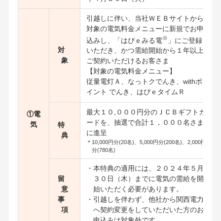
引越しに伴い、当社ＷＥＢサイトから
対象の電気料金メニューに新規でお申
※
込みし、「はぴｅみる電
」にご登録
対
いただき、かつ需給開始から１年以上
象
ご契約いただけるお客さま
【対象の電気料金メニュー】
従量電灯Ａ、なっトクでんき、withポ
イント でんき、はぴｅタイムＲ
最大１０,０００円分のＪＣＢギフトカ
①電
ードを、抽選で合計１，０００名さま
気
特
に進呈
典
＊10,000円分(20名)、5,000円分(200名)、2,000円
分(780名)
・本特典の適用には、２０２４年５月
留
３０日（木）までに電気の需給を開
意
始いただく必要があります。
事
・引越しを伴わず、他社から関西電力
項
へ契約変更をしていただいた方のお
申込みは対象外です。