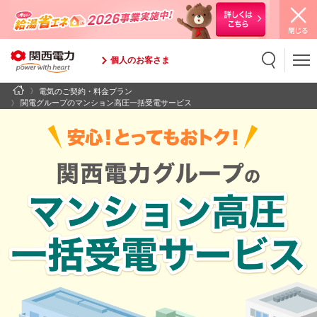
個人のお客さま
電気のご契約・料金プラン
検索
検索キーワード入力
関電グループのマンション高圧一括受電サービス