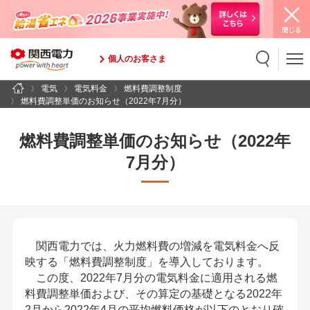
個人のお客さま
電気
電気料金
燃料費調整制度
検索
検索キーワード入力
燃料費調整単価のお知らせ（2022年7月分）
燃料費調整単価のお知らせ（2022年
7月分）
関西電力では、火力燃料費の増減を電気料金へ反
映する「燃料費調整制度」を導入しております。
この度、2022年7月分の電気料金に適用される燃
料費調整単価および、その算定の基礎となる2022年
2月から2022年4月の平均燃料価格が以下のとおり確