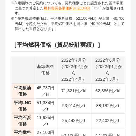
※3 定額制のご契約についても、契約種別ごとに設定された基準単価
に基づき算定した
燃料費調整単価[PDF200KB]
が適用されま
す。
※4 燃料費調整単価は、平均燃料価格（52,100円/kl）が上限（40,700
円/kl）を超えたため、平均燃料価格を同上限（40,700円/kl）として
算出した単価となります。
［平均燃料価格（貿易統計実績）］
2022年7月分
2022年6月分
基準燃料
（2022年2月か
（2022年1月か
価格
ら
ら
2022年4月）
2022年3月）
平均原油
45,737円
71,321円／kl
62,386円／kl
価格
／kl
平均LNG
51,334円
93,914円／t
88,182円／t
価格
／t
平均石炭
11,935円
25,443円／t
22,402円／t
価格
／t
平均燃料
27,100円
52,100円／kl
47,800円／kl