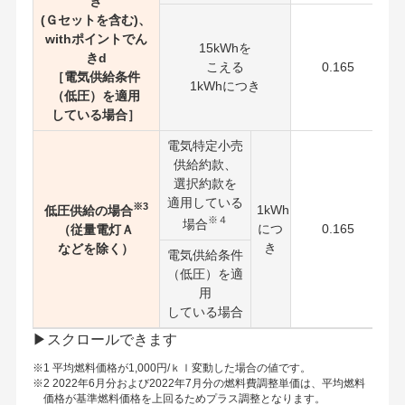
き
(Ｇセットを含む)、
withポイントでん
15kWhを
きd
こえる
0.165
［電気供給条件
1kWhにつき
（低圧）を適用
している場合］
電気特定小売
供給約款、
選択約款を
適用している
※3
1kWh
低圧供給の場合
※４
場合
につ
0.165
（従量電灯Ａ
き
などを除く）
電気供給条件
（低圧）を適
用
している場合
※1 平均燃料価格が1,000円/ｋｌ変動した場合の値です。
※2 2022年6月分および2022年7月分の燃料費調整単価は、平均燃料
価格が基準燃料価格を上回るためプラス調整となります。