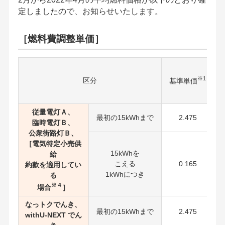
定しましたので、お知らせいたします。
［燃料費調整単価］
※1
区分
基準単価
従量電灯Ａ、
最初の15kWhまで
2.475
臨時電灯Ｂ、
公衆街路灯Ｂ、
［電気特定小売供
15kWhを
給
こえる
0.165
約款を適用してい
1kWhにつき
る
※４
場合
］
なっトクでんき、
最初の15kWhまで
2.475
withU-NEXT でん