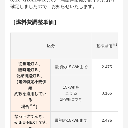
確定しましたので、お知らせいたします。
［燃料費調整単価］
※1
区分
基準単価
従量電灯Ａ、
最初の15kWhまで
2.475
臨時電灯Ｂ、
公衆街路灯Ｂ、
［電気特定小売供
15kWhを
給
こえる
0.165
約款を適用してい
1kWhにつき
る
※４
場合
］
なっトクでんき、
最初の15kWhまで
2.475
withU-NEXT でん