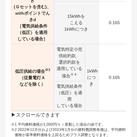
き
(Ｇセットを含む)、
withポイントでん
15kWhを
きd
こえる
0.165
［電気供給条件
1kWhにつき
（低圧）を適用
している場合］
電気特定小売
供給約款、
選択約款を
適用している
※3
1kWh
低圧供給の場合
※４
場合
につ
0.165
（従量電灯Ａ
き
などを除く）
電気供給条件
（低圧）を適
用
している場合
※1 平均燃料価格が1,000円/ｋｌ変動した場合の値です。
※2 2022年12月分および2023年1月分の燃料費調整単価は、平均燃料
価格が基準燃料価格を上回るためプラス調整となります。