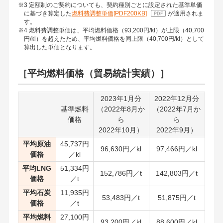
※3 定額制のご契約についても、契約種別ごとに設定された基準単価
に基づき算定した
燃料費調整単価[PDF200KB]
が適用されま
す。
※4 燃料費調整単価は、平均燃料価格（93,200円/kl）が上限（40,700
円/kl）を超えたため、平均燃料価格を同上限（40,700円/kl）として
算出した単価となります。
［平均燃料価格（貿易統計実績）］
2023年1月分
2022年12月分
基準燃料
（2022年8月か
（2022年7月か
価格
ら
ら
2022年10月）
2022年9月）
平均原油
45,737円
96,630円／kl
97,466円／kl
価格
／kl
平均LNG
51,334円
152,786円／t
142,803円／t
価格
／t
平均石炭
11,935円
53,483円／t
51,875円／t
価格
／t
平均燃料
27,100円
93,200円／kl
88,600円／kl