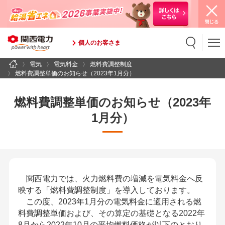
個人のお客さま
電気
電気料金
燃料費調整制度
検索
検索キーワード入力
燃料費調整単価のお知らせ（2023年1月分）
燃料費調整単価のお知らせ（2023年
1月分）
関西電力では、火力燃料費の増減を電気料金へ反
映する「燃料費調整制度」を導入しております。
この度、2023年1月分の電気料金に適用される燃
料費調整単価および、その算定の基礎となる2022年
8月から2022年10月の平均燃料価格が以下のとおり