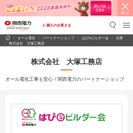
個人のお客さま
オール電化
パートナーショップ
はぴeビルダー会
兵庫
検索
検索キーワード入力
株式会社 大塚工務店
株式会社 大塚工務店
オール電化工事も安心！関西電力のパートナーショップ