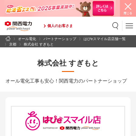
個人のお客さま
オール電化
パートナーショップ
はぴeスマイル店店舗一覧
検索
検索キーワード入力
京都
株式会社 すぎもと
株式会社 すぎもと
オール電化工事も安心！関西電力のパートナーショップ