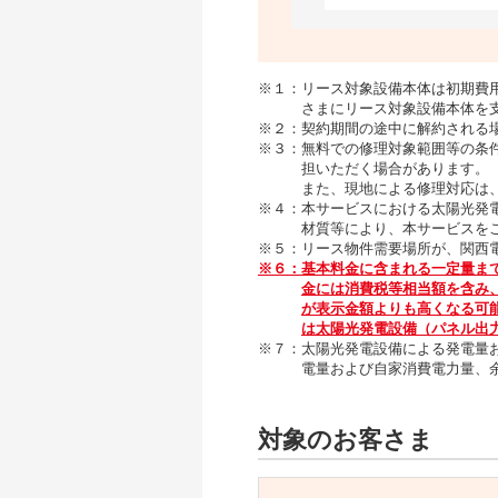
※１：リース対象設備本体は初期費
さまにリース対象設備本体を
※２：契約期間の途中に解約される
※３：無料での修理対象範囲等の条
担いただく場合があります。
また、現地による修理対応は
※４：本サービスにおける太陽光発
材質等により、本サービスを
※５：リース物件需要場所が、関西
※６：基本料金に含まれる一定量ま
金には消費税等相当額を含み
が表示金額よりも高くなる可
は太陽光発電設備（パネル出力
※７：太陽光発電設備による発電量
電量および自家消費電力量、
対象のお客さま