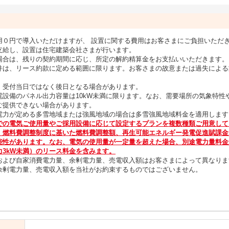
用０円で導入いただけますが、 設置に関する費用はお客さまにご負担いただ
支給し、設置は住宅建築会社さまが行います。
場合は、残りの契約期間に応じ、所定の解約精算金をお支払いいただきます。
件は、リース約款に定める範囲に限ります。お客さまの故意または過失による
、受付当日ではなく後日となる場合があります。
電設備のパネル出力容量は10kW未満に限ります。なお、需要場所の気象特性
ご提供できない場合があります。
電力が定める多雪地域または強風地域の場合は多雪強風地域料金を適用します
での電気ご使用量やご採用設備に応じて設定するプランを複数種類ご用意して
、燃料費調整制度に基いた燃料費調整額、再生可能エネルギー発電促進賦課金
能性があります。なお、電気の使用量が一定量を超えた場合、別途電力量料金
3kW未満）のリース料金を含みます。
および自家消費電力量、余剰電力量、売電収入額はお客さまによって異なりま
余剰電力量、売電収入額を当社がお約束するものではございません。