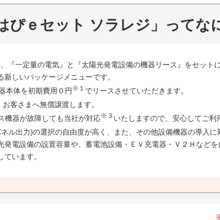
はぴｅセット ソラレジ」ってな
は、『一定量の電気』と『太陽光発電設備の機器リース』をセット
る新しいパッケージメニューです。
※１
器本体を初期費用０円
でリースさせていただきます。
、お客さまへ無償譲渡します。
※３
ース機器が故障しても当社が対応
いたしますので、安心してご利
パネル出力)の選択の自由度が高く、また、その他設備機器の導入に
光発電設備の設置容量や、蓄電池設備・ＥＶ充電器・Ｖ２Ｈなどを
しています。