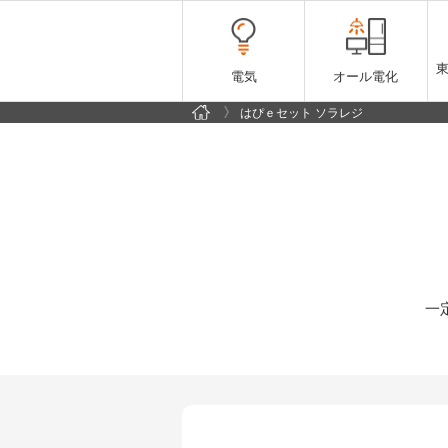
電気
オール電化
はぴｅセット ソラレジ
一