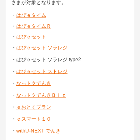
さまが対象となります。
・
はぴｅタイム
・
はぴｅタイムＲ
・
はぴｅセット
・
はぴｅセット ソラレジ
・はぴｅセット ソラレジ type2
・
はぴｅセット ストレジ
・
なっトクでんき
・
なっトクでんきＢｉｚ
・
ｅおとくプラン
・
ｅスマート１０
・
withU-NEXT でんき