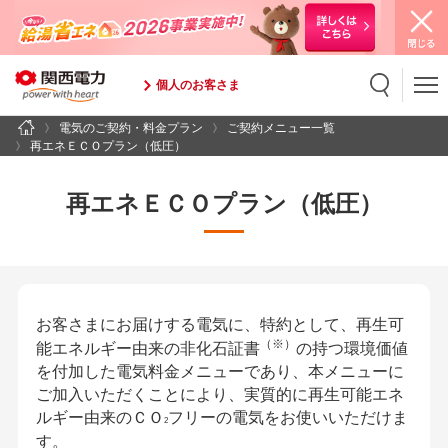
個人のお客さま
電気のご契約・料金プラン
ご契約メニュー一覧
検索
検索キーワード入力
再エネＥＣＯプラン（低圧）
再エネＥＣＯプラン（低圧）
お客さまにお届けする電気に、特約として、再生可
（※）
能エネルギー由来の非化石証書
の持つ環境価値
を付加した電気料金メニューであり、本メニューに
ご加入いただくことにより、実質的に再生可能エネ
ルギー由来のＣＯ
フリーの電気をお使いいただけま
2
す。