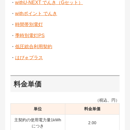
・
withU-NEXT でんき（Gセット）
・
withポイント でんき
・
時間帯別電灯
・
季時別電灯PS
・
低圧総合利用契約
・
はぴｅプラス
料金単価
（税込、円）
単位
料金単価
主契約の使用電力量1kWh
2.00
につき