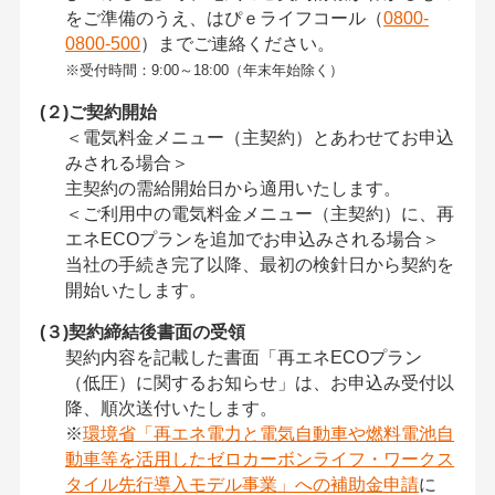
をご準備のうえ、はぴｅライフコール（
0800-
0800-500
）までご連絡ください。
※受付時間：9:00～18:00（年末年始除く）
(２)ご契約開始
＜電気料金メニュー（主契約）とあわせてお申込
みされる場合＞
主契約の需給開始日から適用いたします。
＜ご利用中の電気料金メニュー（主契約）に、再
エネECOプランを追加でお申込みされる場合＞
当社の手続き完了以降、最初の検針日から契約を
開始いたします。
(３)契約締結後書面の受領
契約内容を記載した書面「再エネECOプラン
（低圧）に関するお知らせ」は、お申込み受付以
降、順次送付いたします。
※
環境省「再エネ電力と電気自動車や燃料電池自
動車等を活用したゼロカーボンライフ・ワークス
タイル先行導入モデル事業」への補助金申請
に