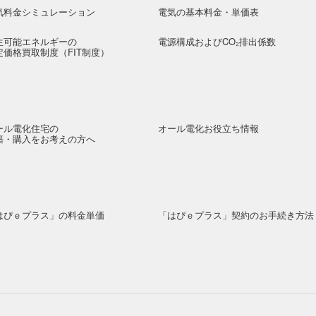
気料金シミュレーション
電気の基本料金・単価表
生可能エネルギーの
電源構成およびCO₂排出係数
定価格買取制度（FIT制度）
ール電化住宅の
オール電化お役立ち情報
築・購入をお考えの方へ
はぴｅプラス」の料金単価
「はぴｅプラス」契約のお手続き方法