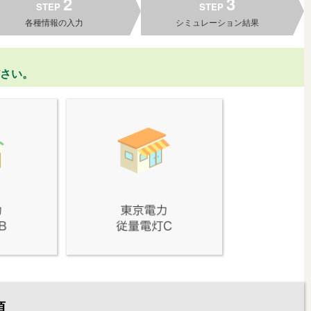
2
3
STEP
STEP
各種情報の入力
シミュレーション結果
さい。
項