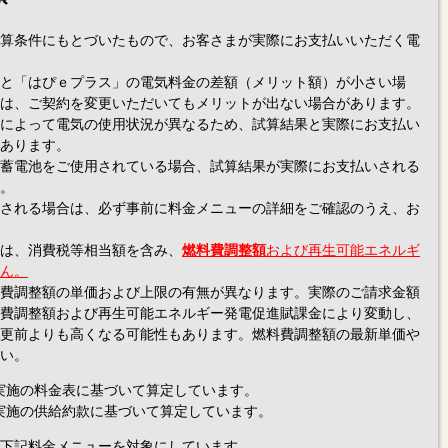
算条件にもとづいたもので、お客さまが実際にお支払いいただく電
と「はぴｅプラス」の電気料金の差額（メリット額）が小さい場
は、ご契約を変更いただいてもメリットが出ない場合があります。
によって電気の使用状況が異なるため、試算結果と実際にお支払い
あります。
蓄電池をご使用されている場合、試算結果が実際にお支払いされる
。
される場合は、必ず事前に料金メニューの詳細をご確認のうえ、お
は、消費税等相当額を含み、
燃料費調整額
および再生可能エネルギ
ん。
費調整額の単価および上限の有無が異なります。実際のご請求金額
費調整額および再生可能エネルギー発電促進賦課金により変動し、
更前よりも高くなる可能性もあります。燃料費調整額の最新単価や
い。
日実施の料金表に基づいて算定しています。
日実施の供給約款に基づいて算定しています。
下記料金メニューを対象にしています。