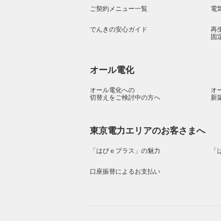
ご契約メニュー一覧
電
でんきの安心ガイド
再
固
オール電化
オール電化への
オ
切替えをご検討中の方へ
新
東京電力エリアのお客さまへ
「はぴｅプラス」の魅力
「
口座振替によるお支払い