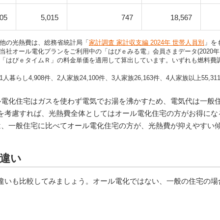
805
5,015
747
18,567
、他の光熱費は、総務省統計局「
家計調査 家計収支編 2024年 世帯人員別
」を
当社オール電化プランをご利用中の「はぴｅみる電」会員さまデータ(2020年～
「はぴｅタイムＲ」の料金単価を適用して算出しています。いずれも燃料費
らし4,908件、2人家族24,100件、3人家族26,163件、4人家族以上55,31
ル電化住宅はガスを使わず電気でお湯を沸かすため、電気代は一般
を考慮すれば、光熱費全体としてはオール電化住宅の方がお得にな
は、一般住宅に比べてオール電化住宅の方が、光熱費が抑えやすい
る違い
違いも比較してみましょう。オール電化ではない、一般の住宅の場