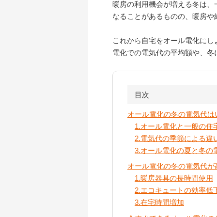
暖房の利用機会が増える冬は、
なることがあるものの、暖房や
これから自宅をオール電化にし
電化での電気代の平均額や、冬
目次
オール電化の冬の電気代は
1.オール電化と一般の住
2.電気代の季節による違
3.オール電化の夏と冬の
オール電化の冬の電気代が
1.暖房器具の長時間使用
2.エコキュートの効率低
3.在宅時間増加