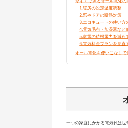
今すぐできるオール電化の
1.暖房の設定温度調整
2.窓やドアの断熱対策
3.エコキュートの使い方
4.電気毛布・加湿器な
5.家電の待機電力を減ら
6.電気料金プランを見直
オール電化を使いこなして
一つの家庭にかかる電気代は世