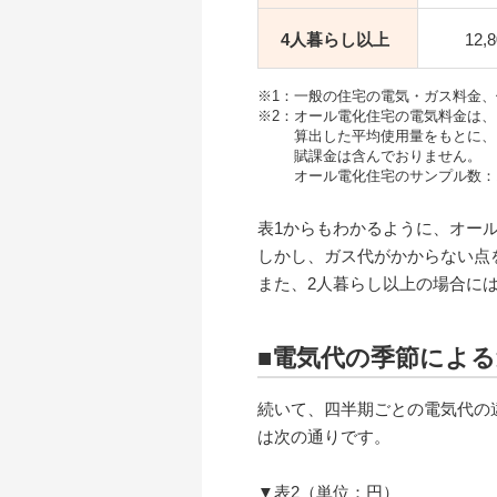
4人暮らし
以上
12,
※1：一般の住宅の電気・ガス料金
※2：オール電化住宅の電気料金は、
算出した平均使用量をもとに、
賦課金は含んでおりません。
オール電化住宅のサンプル数：1人暮
表1からもわかるように、オー
しかし、ガス代がかからない点
また、2人暮らし以上の場合に
■電気代の季節によ
続いて、四半期ごとの電気代の
は次の通りです。
▼表2（単位：円）