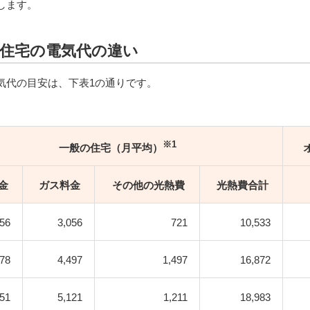
します。
の住宅の電気代の違い
気代の目安は、下表1の通りです。
※1
一般の住宅（月平均）
金
ガス料金
その他の
光熱費
光熱費
合計
756
3,056
721
10,533
878
4,497
1,497
16,872
651
5,121
1,211
18,983