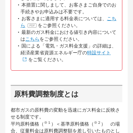
本措置に関しまして、お客さまご自身でのお
手続きやお申込みは不要です。
お客さまに適用する料金表については、
こち
ら
をご参照ください。
最新のガス料金における値引き内容について
は
こちら
をご参照ください。
国による「電気・ガス料金支援」の詳細は、
経済産業省資源エネルギー庁の
特設サイト
をご覧ください。
原料費調整制度とは
都市ガスの原料費の変動を迅速にガス料金に反映さ
せる制度です。
※１
※２
平均原料価格（
）＜基準原料価格（
） の場
合、従量料金は原料費調整額を差し引いたものとし