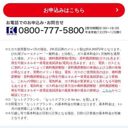
お申込みはこちら
※1:ガス使用量31㎥/月の場合。2年目以降のメリット額は約4,300円/年となります。
びわ湖ブルーエナジー「一般料金」と比較し、ガス基本料金2ヶ月無料を適用
した場合。
メリット額は、燃料費調整額(電気)・原料費調整額(ガス)を含まず、
再生可能エネルギー発電促進賦課金(電気)を含みます。また、電気・ガスとも
に契約メニューによって燃料費調整額・原料費調整額の単価および上限の有無
が異なります。実際のメリット額は、電気・ガスのご使用状況のほか、燃料費
調整額・原料費調整額および再生可能エネルギー発電促進賦課金により変動
し、これらの増額により、電気料金、ガス料金が変更前よりも高くなる可能性
もあります。電気料金・ガス料金の計算方法や燃料費調整額・原料費調整額・
再生可能エネルギー発電促進賦課金の最新単価や過去の推移は、
こちら
からご
確認ください。
※2:「なっトクプランＯ」「なっトクプランＯ for au」を指します。
※3:関電ガス「なっトクプランＯ」の基本料金が対象となります。基本料金は、1ヶ
月の使用量により異なります。
※4:引越し等で基本料金が日割り計算となる場合、日割り計算後の基本料金が対象
となります。