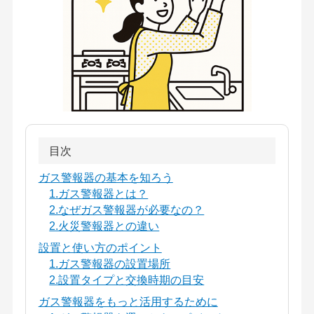
目次
ガス警報器の基本を知ろう
1.ガス警報器とは？
2.なぜガス警報器が必要なの？
2.火災警報器との違い
設置と使い方のポイント
1.ガス警報器の設置場所
2.設置タイプと交換時期の目安
ガス警報器をもっと活用するために