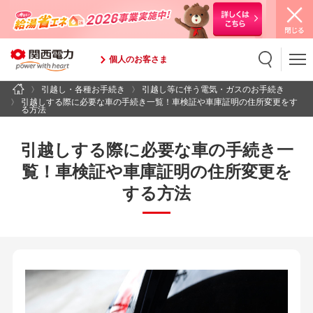
個人のお客さま
引越し・各種お手続き
引越し等に伴う電気・ガスのお手続き
検索
検索キーワード入力
引越しする際に必要な車の手続き一覧！車検証や車庫証明の住所変更をす
る方法
引越しする際に必要な車の手続き一
覧！
車検証や車庫証明の住所変更を
する方法