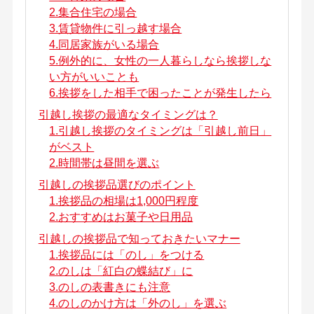
2.集合住宅の場合
3.賃貸物件に引っ越す場合
4.同居家族がいる場合
5.例外的に、女性の一人暮らしなら挨拶しな
い方がいいことも
6.挨拶をした相手で困ったことが発生したら
引越し挨拶の最適なタイミングは？
1.引越し挨拶のタイミングは「引越し前日」
がベスト
2.時間帯は昼間を選ぶ
引越しの挨拶品選びのポイント
1.挨拶品の相場は1,000円程度
2.おすすめはお菓子や日用品
引越しの挨拶品で知っておきたいマナー
1.挨拶品には「のし」をつける
2.のしは「紅白の蝶結び」に
3.のしの表書きにも注意
4.のしのかけ方は「外のし」を選ぶ