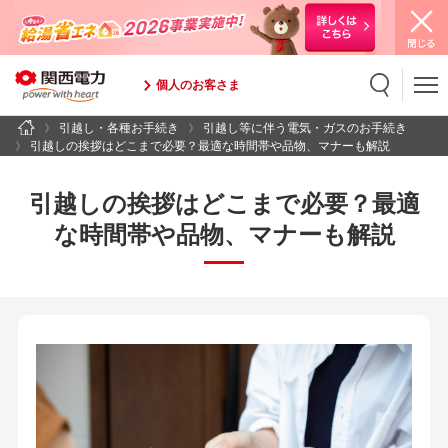
個人のお客さま
引越し・各種お手続き
引越し等に伴う電気・ガスのお手続き
検索
検索キーワード入力
引越しの挨拶はどこまで必要？最適な時間帯や品物、マナーも解説
引越しの挨拶はどこまで必要？
最適
な時間帯や品物、マナーも解説