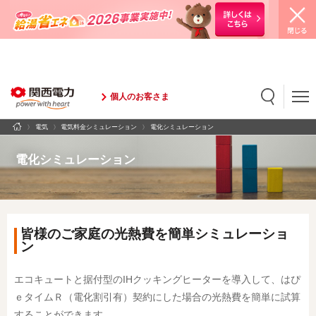
個人のお客さま
電気
電気料金シミュレーション
電化シミュレーション
検索
検索キーワード入力
電化シミュレーション
皆様のご家庭の光熱費を簡単シミュレーショ
ン
エコキュートと据付型のIHクッキングヒーターを導入して、はぴ
ｅタイムＲ（電化割引有）契約にした場合の光熱費を簡単に試算
することができます。